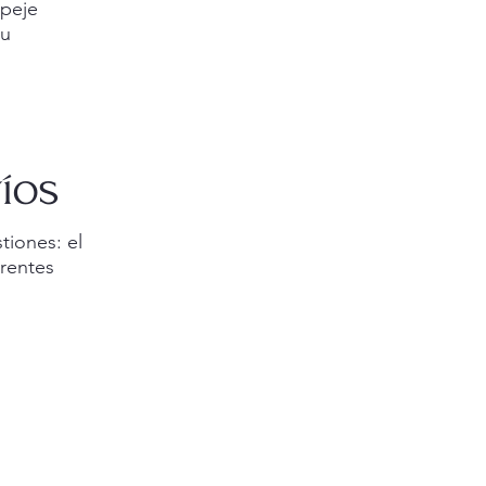
speje
tu
íos
tiones: el
erentes