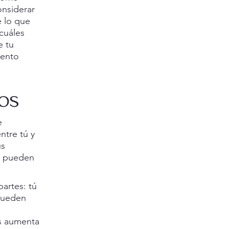
onsiderar
 lo que
cuáles
e tu
iento
os
e
ntre tú y
us
ue pueden
partes: tú
 pueden
os aumenta