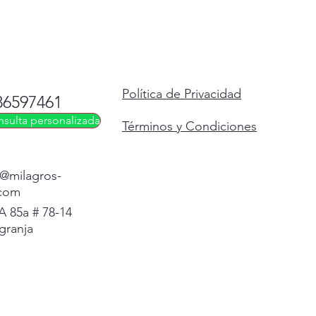
Política de Privacidad
86597461
nsulta personalizada
Términos y Condiciones
@milagros-
.com
 85a # 78-14
 granja