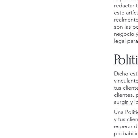
redactar 
este artí
realment
son las p
negocio y
legal para
Polí
Dicho est
vinculant
tus client
clientes,
surgir, y
Una Polít
y tus cli
esperar d
probabili