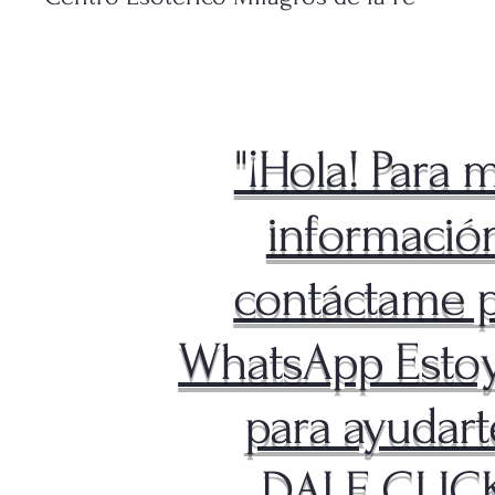
"¡Hola! Para 
información
contáctame 
WhatsApp Estoy
para ayudart
DALE CLICK