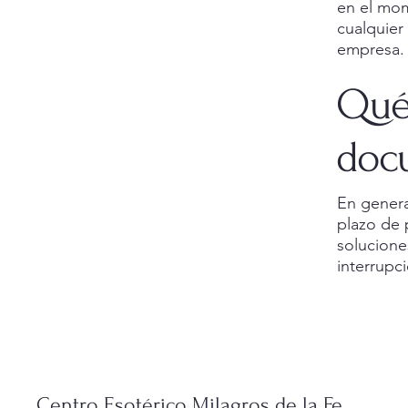
en el mom
cualquier
empresa.
Qué 
docu
En genera
plazo de 
solucione
interrupc
Centro Esotérico Milagros de la Fe