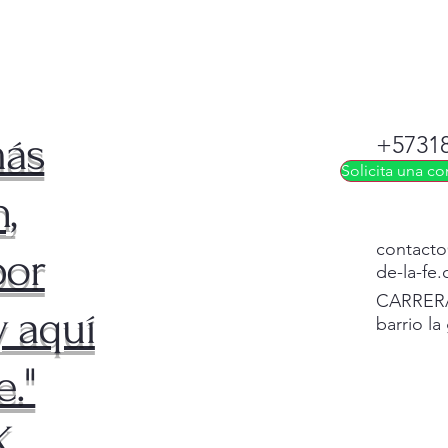
más
+5731
Solicita una co
,
contacto
por
de-la-fe
CARRERA
 aquí
barrio la
e."
.